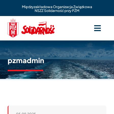
Skip
Międzyzakładowa Organizacja Związkowa
to
NSZZ Solidarność przy PŻM
content
Togg
Navig
O nas
Aktualności
pzmadmin
Zasiłki statutowe
Benefity
Kontakt
Wspomnienia