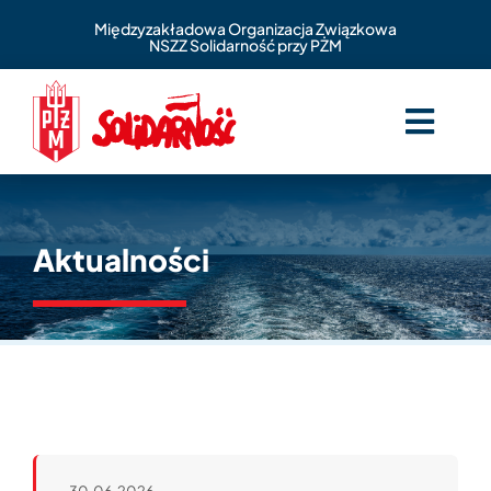
Skip
Międzyzakładowa Organizacja Związkowa
to
NSZZ Solidarność przy PŻM
content
Togg
Navig
O nas
Aktualności
Aktualności
Zasiłki statutowe
Benefity
Kontakt
Wspomnienia