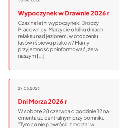
30.06.2026
Jedność
Wypoczynek w Drawnie 2026 r
Ważne linki
Czas na letni wypoczynek! Drodzy
Pracownicy, Marzycie o kilku dniach
Pliki do pobrania
relaksu nad jeziorem, w otoczeniu
lasów i śpiewu ptaków? Mamy
Strefa
przyjemność poinformować, że w
naszym [...]
29.06.2026
Dni Morza 2026 r
W sobotę 28 czerwca o godzinie 12 na
cmentarzu centralnym przy pomniku
"Tym co nie powrócili z morza" w