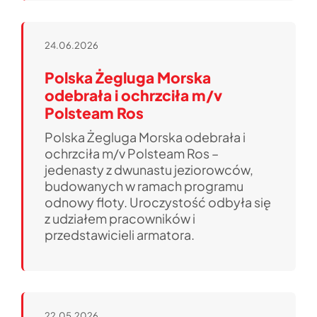
24.06.2026
Polska Żegluga Morska
odebrała i ochrzciła m/v
Polsteam Ros
Polska Żegluga Morska odebrała i
ochrzciła m/v Polsteam Ros –
jedenasty z dwunastu jeziorowców,
budowanych w ramach programu
odnowy floty. Uroczystość odbyła się
z udziałem pracowników i
przedstawicieli armatora.
22.05.2026