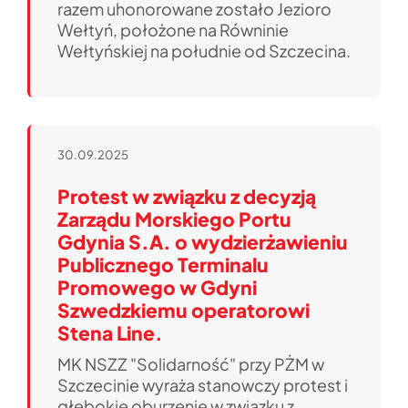
razem uhonorowane zostało Jezioro
Wełtyń, położone na Równinie
Wełtyńskiej na południe od Szczecina.
30.09.2025
Protest w związku z decyzją
Zarządu Morskiego Portu
Gdynia S.A. o wydzierżawieniu
Publicznego Terminalu
Promowego w Gdyni
Szwedzkiemu operatorowi
Stena Line.
MK NSZZ "Solidarność" przy PŻM w
Szczecinie wyraża stanowczy protest i
głębokie oburzenie w związku z