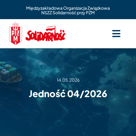
Skip
Międzyzakładowa Organizacja Związkowa
to
NSZZ Solidarność przy PŻM
content
Togg
Navig
O nas
Aktualności
14.05.2026
Zasiłki statutowe
Jedność 04/2026
Benefity
Kontakt
Wspomnienia