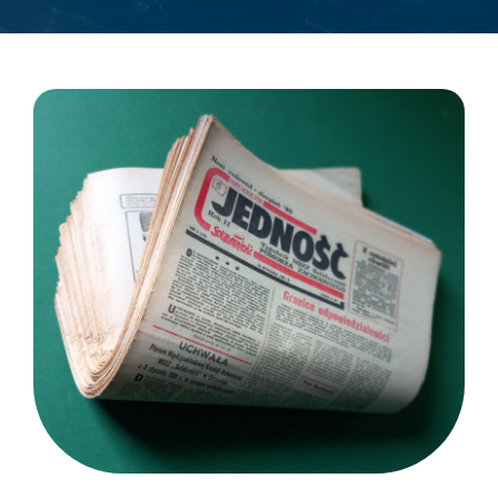
Jedność
Ważne linki
Pliki do pobrania
Strefa